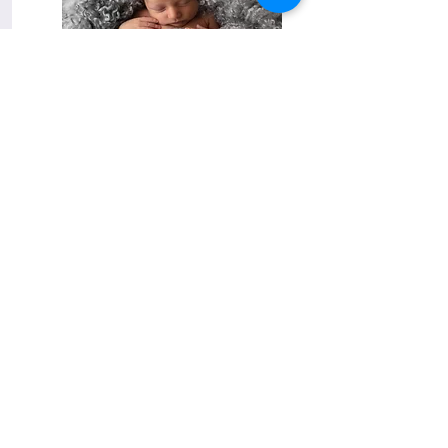
Newborn
€100,-
Fotoshoot op locatie.
5 bewerkte digitale foto's.
Exclusief reiskosten.
(€19 cent per km).
www.birgittafotografie.com
birgittatuithof@gmail.com
Algemene voorwaarden
Privacyverklaring